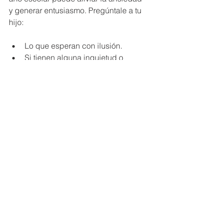
y generar entusiasmo. Pregúntale a tu 
hijo:
Lo que esperan con ilusión.
Si tienen alguna inquietud o 
pregunta.
Sobre sus metas para el año, 
como hacer nuevos amigos o 
mejorar en alguna materia.
Escuchar y apoyar los sentimientos de 
tu hijo le ayuda a sentirse 
comprendido y preparado para 
afrontar nuevos retos.
Comenzar los preparativos para la 
vuelta al cole en julio te da una ventaja 
inicial para una transición sin 