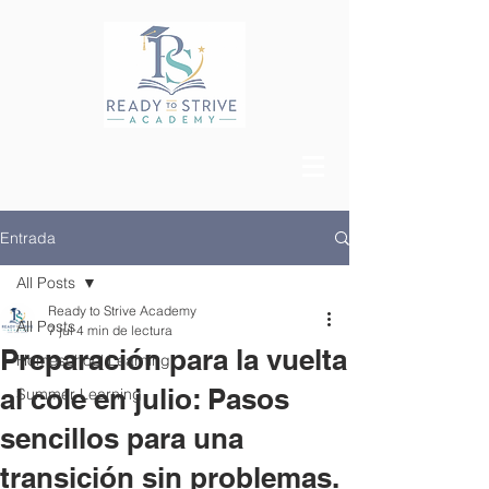
Entrada
All Posts
Ready to Strive Academy
All Posts
7 jul
4 min de lectura
Preparación para la vuelta
Homeschool Learning
al cole en julio: Pasos
Summer Learning
sencillos para una
transición sin problemas.